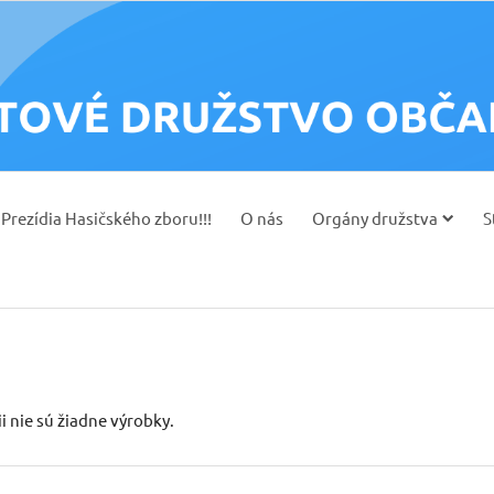
Prezídia Hasičského zboru!!!
O nás
Orgány družstva
S
ii nie sú žiadne výrobky.