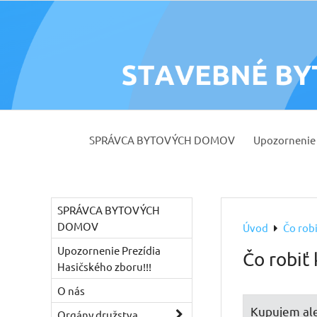
SPRÁVCA BYTOVÝCH DOMOV
Upozornenie 
SPRÁVCA BYTOVÝCH
DOMOV
Úvod
Čo robi
Upozornenie Prezídia
Čo robiť 
Hasičského zboru!!!
O nás
Kupujem al
Orgány družstva