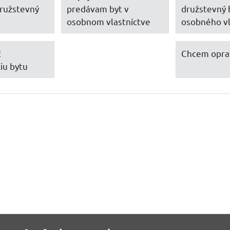
ružstevný
predávam byt v
družstevný 
osobnom vlastníctve
osobného vl
ť
Chcem opra
iu bytu