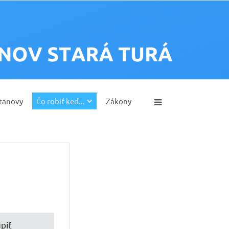
tanovy
Čo robiť keď...
Zákony
piť