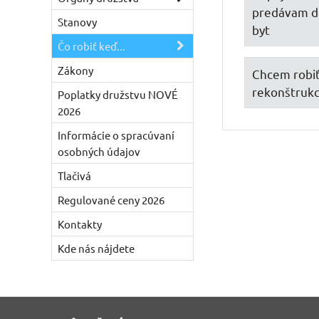
predávam d
Stanovy
byt
Čo robiť keď...
Zákony
Chcem robi
rekonštrukc
Poplatky družstvu NOVÉ
2026
Informácie o spracúvaní
osobných údajov
Tlačivá
Regulované ceny 2026
Kontakty
Kde nás nájdete