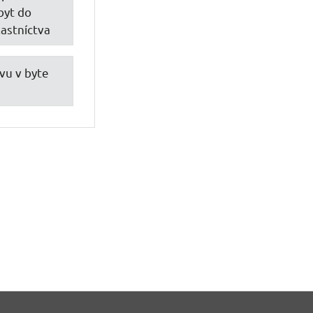
byt do
astníctva
vu v byte