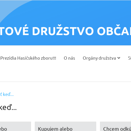
Prezídia Hasičského zboru!!!
O nás
Orgány družstva
S
ť keď...
keď...
ebo
Kupujem alebo
Chcem odkú